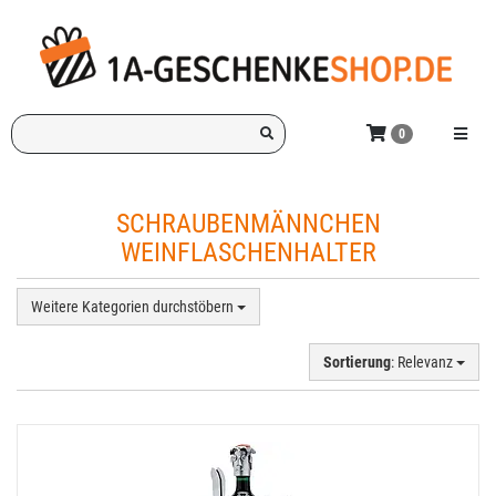
Zum
Hauptinhalt
springen
Ich
Menü e
0
suche
ein
Geschenk
SCHRAUBENMÄNNCHEN
für:
WEINFLASCHENHALTER
Weitere Kategorien durchstöbern
Sortierung
: Relevanz