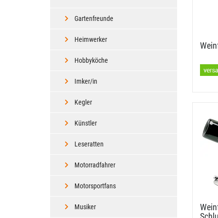
Gartenfreunde
Heimwerker
Weinf
Hobbyköche
Imker/in
Kegler
Künstler
Leseratten
Motorradfahrer
Motorsportfans
Weinf
Musiker
Schl