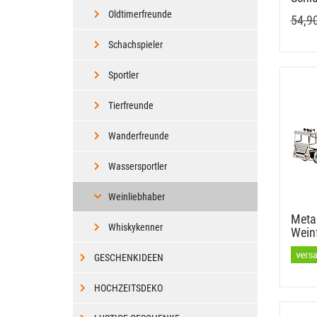
Oldtimerfreunde
54,9
Schachspieler
Sportler
Tierfreunde
Wanderfreunde
Wassersportler
Weinliebhaber
Meta
Whiskykenner
Weinf
GESCHENKIDEEN
HOCHZEITSDEKO