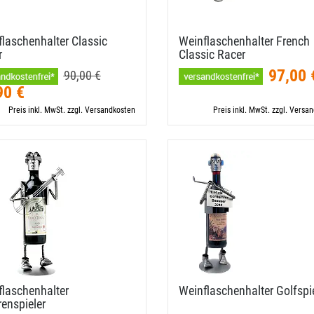
laschenhalter Classic
Weinflaschenhalter French
r
Classic Racer
97,00 
90,00 €
90 €
Preis inkl. MwSt. zzgl. Versandkosten
Preis inkl. MwSt. zzgl. Versa
laschenhalter
Weinflaschenhalter Golfspi
renspieler