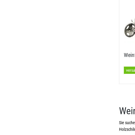
Weinf
Wei
Sie such
Holzschil