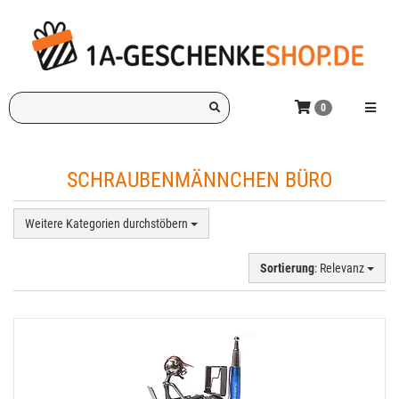
Zum
Hauptinhalt
springen
Ich
Menü e
0
suche
ein
Geschenk
SCHRAUBENMÄNNCHEN BÜRO
für:
Weitere Kategorien durchstöbern
Sortierung
: Relevanz