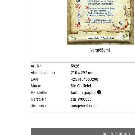
[vergrößern]
Art.Nr.
5926
Abmessungen
210 x 297 mm
EAN
4251454653298
Marke
Die Staffelei
Hersteller
tantum graphic
Herst.-Nr.
sta_W00638
Umtausch
ausgeschlossen
BESCHREIBUNG