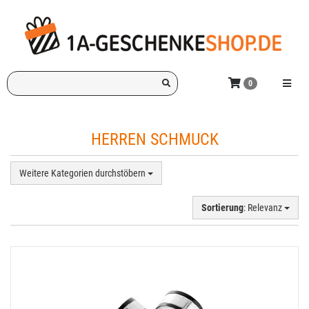
Zum
Hauptinhalt
springen
Ich
Menü e
0
suche
ein
Geschenk
HERREN SCHMUCK
für:
Weitere Kategorien durchstöbern
Sortierung
: Relevanz