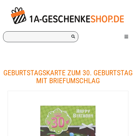
Ich
Menü e
suche
ein
Geschenk
für:
GEBURTSTAGSKARTE ZUM 30. GEBURTSTAG
MIT BRIEFUMSCHLAG