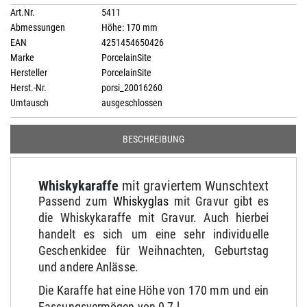
Art.Nr.
5411
Abmessungen
Höhe: 170 mm
EAN
4251454650426
Marke
PorcelainSite
Hersteller
PorcelainSite
Herst.-Nr.
porsi_20016260
Umtausch
ausgeschlossen
BESCHREIBUNG
Whiskykaraffe
mit graviertem Wunschtext
Passend zum
Whiskyglas
mit Gravur gibt es
die Whiskykaraffe mit Gravur. Auch hierbei
handelt es sich um eine sehr individuelle
Geschenkidee für Weihnachten, Geburtstag
und andere Anlässe.
Die Karaffe hat eine Höhe von 170 mm und ein
Fassungsvermögen von 0,7 l.