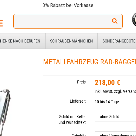
3% Rabatt bei Vorkasse
Ich
suche
ein
Geschenk
HENKE NACH BERUFEN
SCHRAUBENMÄNNCHEN
SONDERANGEBOTE
für:
METALLFAHRZEUG RAD-BAGGE
218,00 €
Preis
inkl. MwSt. zzgl.
Versan
Lieferzeit
10 bis 14 Tage
Schild mit Kette
und Wunschtext