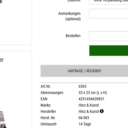
Zubehör
Anmerkungen
(optional)
Bestellen
er
ANFRAGE
/ RÜCKRUF
Art.Nr.
6563
Abmessungen
33 x 23 cm (L x H)
EAN
4251454630831
Marke
Hinz & Kunst
Hersteller
Hinz & Kunst
Herst.-Nr.
hk-583
Umtausch
14 Tage