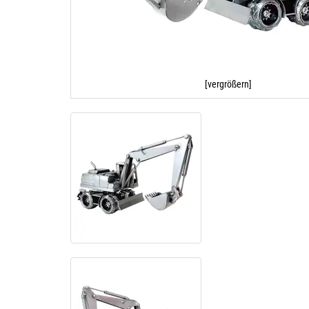
[vergrößern]