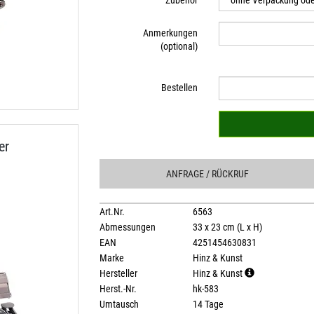
Zubehör
Anmerkungen
(optional)
Bestellen
er
ANFRAGE
/ RÜCKRUF
Art.Nr.
6563
Abmessungen
33 x 23 cm (L x H)
EAN
4251454630831
Marke
Hinz & Kunst
Hersteller
Hinz & Kunst
Herst.-Nr.
hk-583
Umtausch
14 Tage