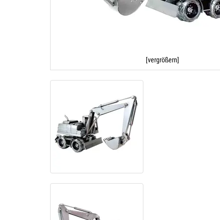
[vergrößern]