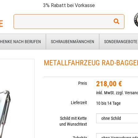
3% Rabatt bei Vorkasse
Ich
suche
ein
Geschenk
HENKE NACH BERUFEN
SCHRAUBENMÄNNCHEN
SONDERANGEBOTE
für:
METALLFAHRZEUG RAD-BAGGE
218,00 €
Preis
inkl. MwSt. zzgl.
Versan
Lieferzeit
10 bis 14 Tage
Schild mit Kette
und Wunschtext