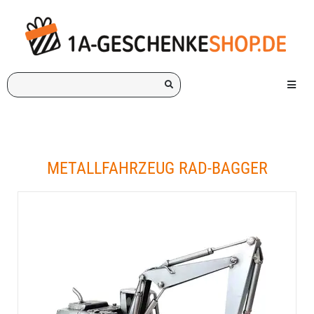
Ich
Menü e
suche
ein
Geschenk
für:
METALLFAHRZEUG RAD-BAGGER