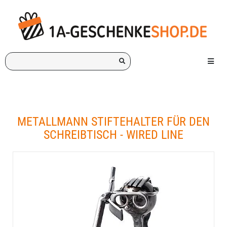
Ich
Menü e
suche
ein
Geschenk
für:
METALLMANN STIFTEHALTER FÜR DEN
SCHREIBTISCH - WIRED LINE