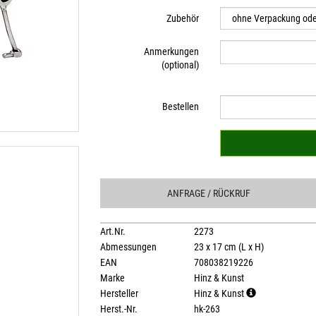
Zubehör
Anmerkungen
(optional)
Bestellen
ANFRAGE
/ RÜCKRUF
Art.Nr.
2273
Abmessungen
23 x 17 cm (L x H)
EAN
708038219226
Marke
Hinz & Kunst
Hersteller
Hinz & Kunst
Herst.-Nr.
hk-263