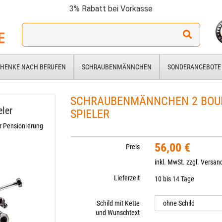
3% Rabatt bei Vorkasse
Ich
suche
ein
Geschenk
HENKE NACH BERUFEN
SCHRAUBENMÄNNCHEN
SONDERANGEBOTE
für:
SCHRAUBENMÄNNCHEN 2 BOUL
ler
SPIELER
r Pensionierung
56,00 €
Preis
inkl. MwSt. zzgl.
Versan
Lieferzeit
10 bis 14 Tage
Schild mit Kette
und Wunschtext