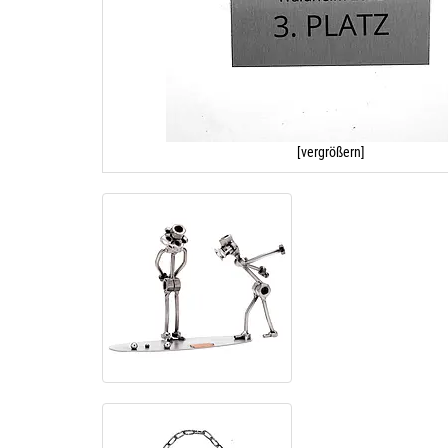
[vergrößern]