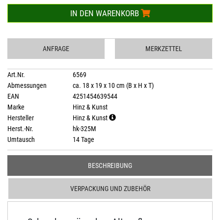
IN DEN WARENKORB
ANFRAGE
MERKZETTEL
Art.Nr.
6569
Abmessungen
ca. 18 x 19 x 10 cm (B x H x T)
EAN
4251454639544
Marke
Hinz & Kunst
Hersteller
Hinz & Kunst
Herst.-Nr.
hk-325M
Umtausch
14 Tage
BESCHREIBUNG
VERPACKUNG UND ZUBEHÖR