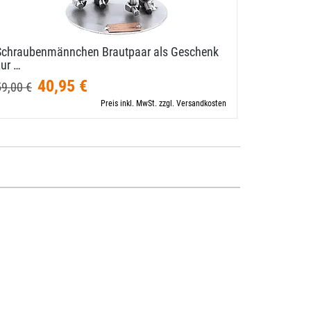
Schraubenmännchen Brautpaar als Geschenk
Hochzeit
zur …
als …
40,95 €
78,90 €
59,00 €
Preis inkl. MwSt. zzgl. Versandkosten