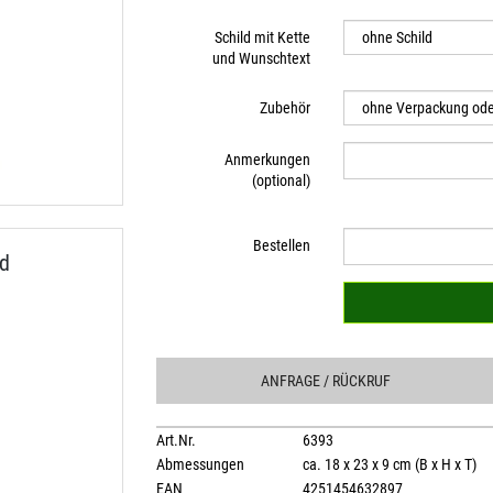
Schild mit Kette
und Wunschtext
Zubehör
Anmerkungen
(optional)
Bestellen
d
ANFRAGE
/ RÜCKRUF
Art.Nr.
6393
Abmessungen
ca. 18 x 23 x 9 cm (B x H x T)
EAN
4251454632897