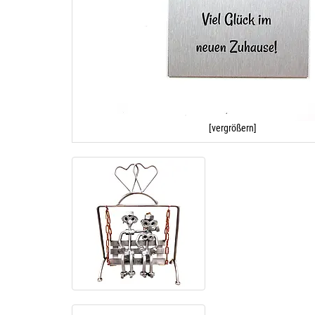
[vergrößern]