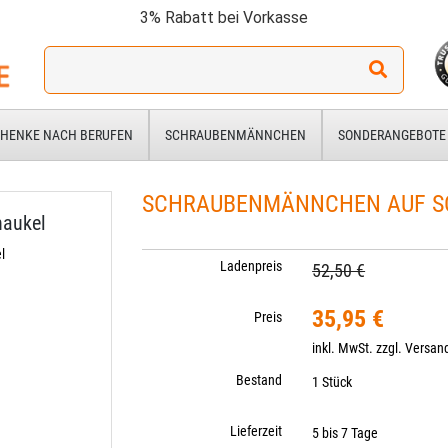
3% Rabatt bei Vorkasse
Ich
suche
ein
Geschenk
HENKE NACH BERUFEN
SCHRAUBENMÄNNCHEN
SONDERANGEBOTE
für:
SCHRAUBENMÄNNCHEN AUF S
haukel
l
Ladenpreis
52,50 €
35,95 €
Preis
inkl. MwSt. zzgl.
Versan
Bestand
1 Stück
Lieferzeit
5 bis 7 Tage