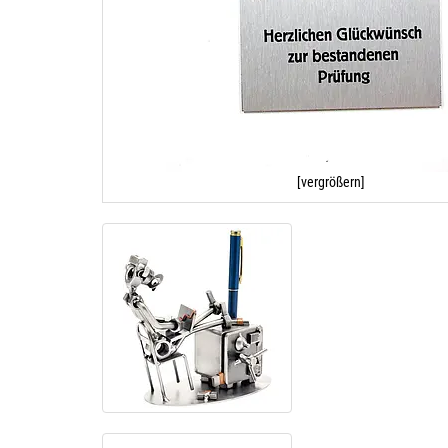
[vergrößern]