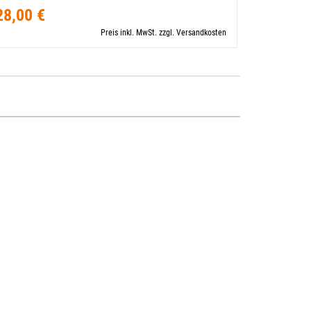
28,00 €
1
31,90 €
Preis inkl. MwSt. zzgl. Versandkosten