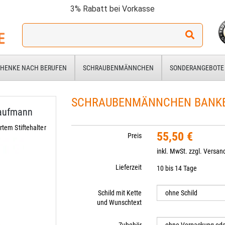
3% Rabatt bei Vorkasse
Ich
suche
ein
Geschenk
HENKE NACH BERUFEN
SCHRAUBENMÄNNCHEN
SONDERANGEBOTE
für:
SCHRAUBENMÄNNCHEN BANKER
aufmann
tem Stiftehalter
55,50 €
Preis
inkl. MwSt. zzgl.
Versan
Lieferzeit
10 bis 14 Tage
Schild mit Kette
und Wunschtext