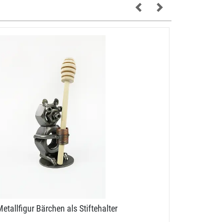
etallfigur Bärchen als Stiftehalter
Metallmann