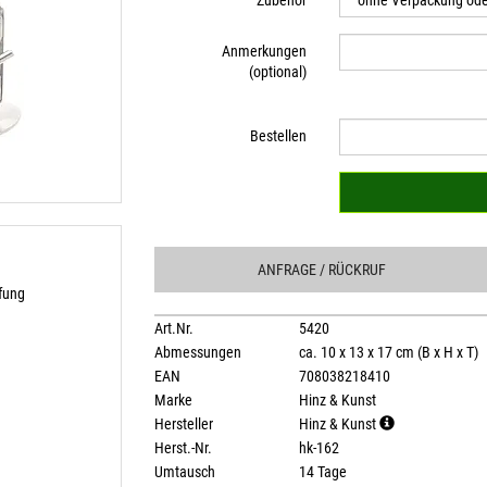
Zubehör
Anmerkungen
(optional)
Bestellen
ANFRAGE
/ RÜCKRUF
fung
Art.Nr.
5420
Abmessungen
ca. 10 x 13 x 17 cm (B x H x T)
EAN
708038218410
Marke
Hinz & Kunst
Hersteller
Hinz & Kunst
Herst.-Nr.
hk-162
Umtausch
14 Tage