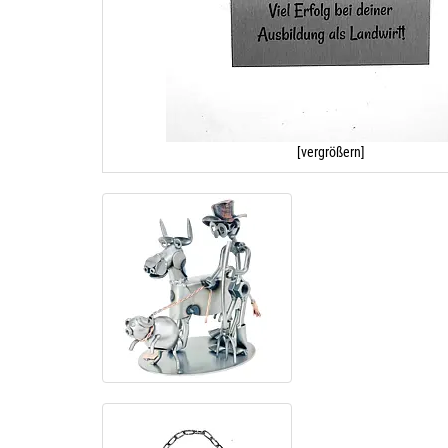
[vergrößern]