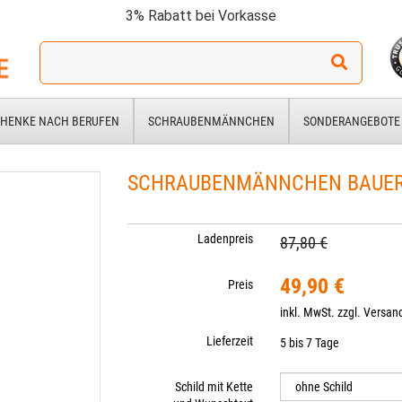
3% Rabatt bei Vorkasse
Ich
suche
ein
Geschenk
HENKE NACH BERUFEN
SCHRAUBENMÄNNCHEN
SONDERANGEBOTE
für:
SCHRAUBENMÄNNCHEN BAUE
Ladenpreis
87,80 €
49,90 €
Preis
inkl. MwSt. zzgl.
Versan
Lieferzeit
5 bis 7 Tage
Schild mit Kette