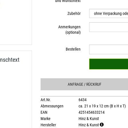
und Wunschtext
Zubehör
Anmerkungen
(optional)
Bestellen
nschtext
ANFRAGE
/ RÜCKRUF
Art.Nr.
6434
Abmessungen
ca. 21 x 19 x 12 cm (B x H x T)
EAN
4251454633214
Marke
Hinz & Kunst
Hersteller
Hinz & Kunst