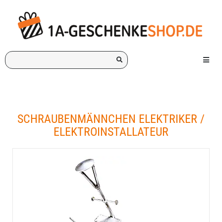
Ich
Menü e
suche
ein
Geschenk
für:
SCHRAUBENMÄNNCHEN ELEKTRIKER /
ELEKTROINSTALLATEUR