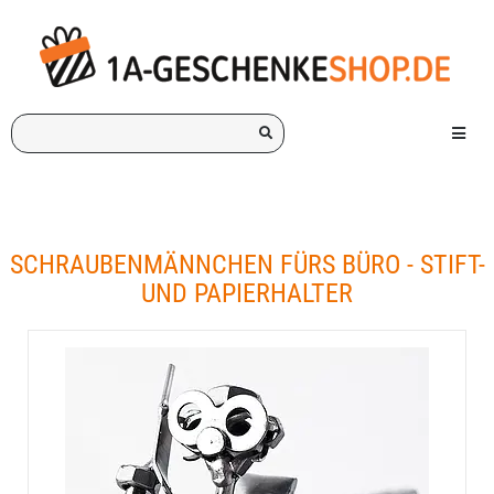
Ich
Menü e
suche
ein
Geschenk
für:
SCHRAUBENMÄNNCHEN FÜRS BÜRO - STIFT-
UND PAPIERHALTER