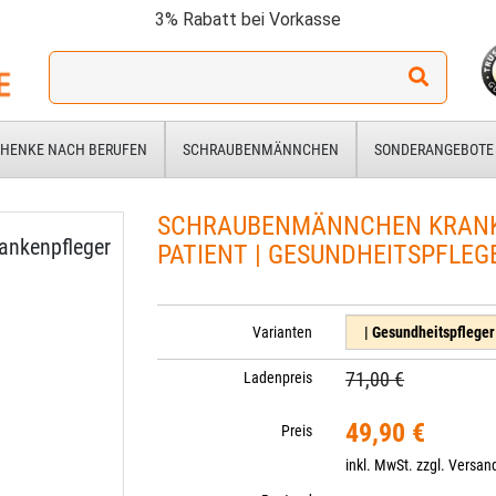
3% Rabatt bei Vorkasse
Ich
suche
ein
Geschenk
HENKE NACH BERUFEN
SCHRAUBENMÄNNCHEN
SONDERANGEBOTE
für:
SCHRAUBENMÄNNCHEN KRANK
ankenpfleger
PATIENT | GESUNDHEITSPFLEG
Varianten
71,00 €
Ladenpreis
49,90 €
Preis
inkl. MwSt. zzgl.
Versan