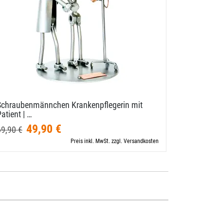
Schraubenmännchen Krankenpflegerin mit
Zunftbild
atient | …
A4 …
49,90 €
10,00 €
69,90 €
Preis inkl. MwSt. zzgl. Versandkosten