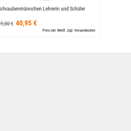
Schraubenmännchen Lehrerin und Schüler
Schrauben
40,95 €
48,50 €
59,00 €
Preis inkl. MwSt. zzgl. Versandkosten