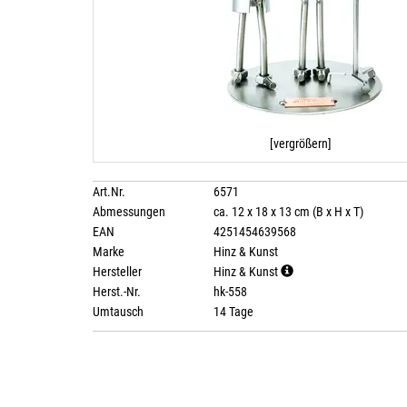
[vergrößern]
Art.Nr.
6571
Abmessungen
ca. 12 x 18 x 13 cm (B x H x T)
EAN
4251454639568
Marke
Hinz & Kunst
Hersteller
Hinz & Kunst
Herst.-Nr.
hk-558
Umtausch
14 Tage