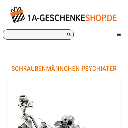
Ich
Menü e
suche
ein
Geschenk
für:
SCHRAUBENMÄNNCHEN PSYCHIATER