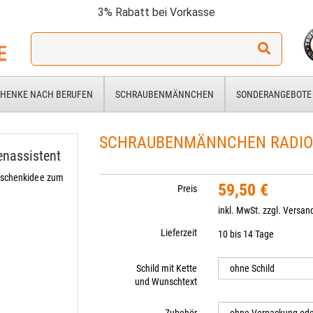
3% Rabatt bei Vorkasse
Ich
suche
ein
Geschenk
HENKE NACH BERUFEN
SCHRAUBENMÄNNCHEN
SONDERANGEBOTE
für:
SCHRAUBENMÄNNCHEN RADIOL
nassistent
eschenkidee zum
59,50 €
Preis
inkl. MwSt. zzgl.
Versan
Lieferzeit
10 bis 14 Tage
Schild mit Kette
und Wunschtext