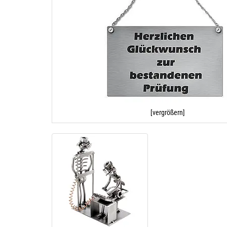
[vergrößern]