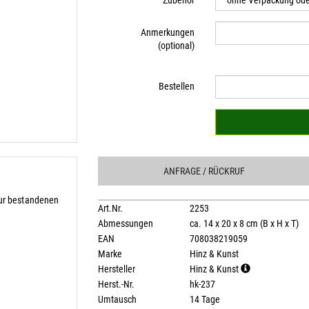
Zubehör
Anmerkungen
(optional)
Bestellen
ANFRAGE
/ RÜCKRUF
zur bestandenen
Art.Nr.
2253
Abmessungen
ca. 14 x 20 x 8 cm (B x H x T)
EAN
708038219059
Marke
Hinz & Kunst
Hersteller
Hinz & Kunst
Herst.-Nr.
hk-237
Umtausch
14 Tage