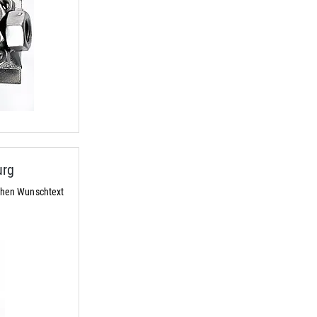
urg
ichen Wunschtext