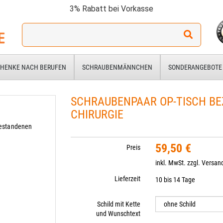
3% Rabatt bei Vorkasse
Ich
suche
ein
Geschenk
HENKE NACH BERUFEN
SCHRAUBENMÄNNCHEN
SONDERANGEBOTE
für:
SCHRAUBENPAAR OP-TISCH BE
CHIRURGIE
bestandenen
59,50 €
Preis
inkl. MwSt. zzgl.
Versan
Lieferzeit
10 bis 14 Tage
Schild mit Kette
und Wunschtext