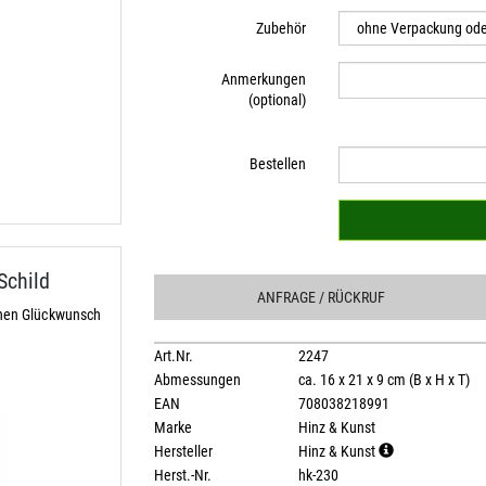
Zubehör
Anmerkungen
(optional)
Bestellen
Schild
ANFRAGE
/ RÜCKRUF
chen Glückwunsch
Art.Nr.
2247
Abmessungen
ca. 16 x 21 x 9 cm (B x H x T)
EAN
708038218991
Marke
Hinz & Kunst
Hersteller
Hinz & Kunst
Herst.-Nr.
hk-230