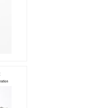
t
ration