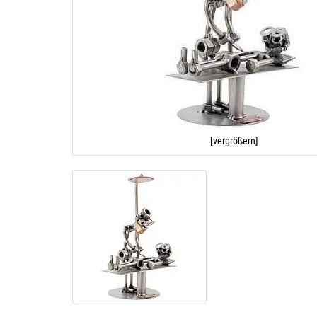
[vergrößern]