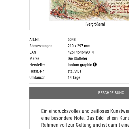
[vergrößern]
Art.Nr.
5048
Abmessungen
210 x 297 mm
EAN
4251454649314
Marke
Die Staffelei
Hersteller
tantum graphic
Herst.-Nr.
sta_St01
Umtausch
14 Tage
BESCHREIBUNG
Ein eindrucksvolles und zeitloses Kunstw
eine besondere Note. Das Bild ist ein Ku
Rahmen voll zur Geltung und ist damit ei