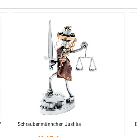
/
Schraubenmännchen Justitia
E