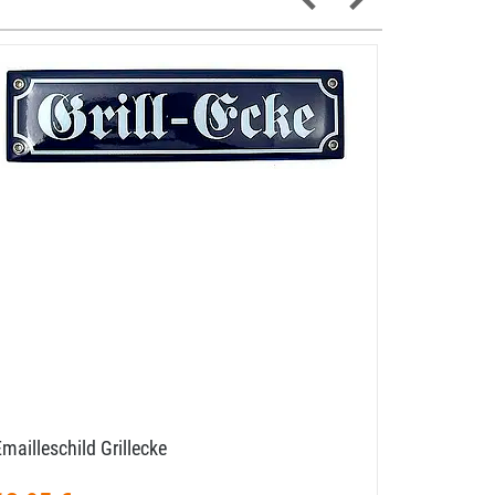
mailleschild Grillecke
Zunftbild 
Format