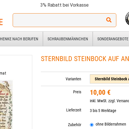
3% Rabatt bei Vorkasse
Ich
suche
ein
Geschenk
HENKE NACH BERUFEN
SCHRAUBENMÄNNCHEN
SONDERANGEBOTE
für:
STERNBILD STEINBOCK AUF AN
rmat
Varianten
10,00 €
Preis
inkl. MwSt. zzgl.
Versan
Lieferzeit
3 bis 5 Werktage
ohne Bilderrahmen
Zubehör