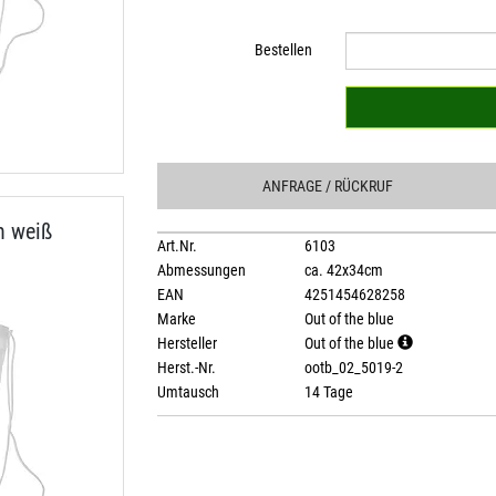
Bestellen
ANFRAGE
/ RÜCKRUF
n weiß
Art.Nr.
6103
Abmessungen
ca. 42x34cm
EAN
4251454628258
Marke
Out of the blue
Hersteller
Out of the blue
Herst.-Nr.
ootb_02_5019-2
Umtausch
14 Tage