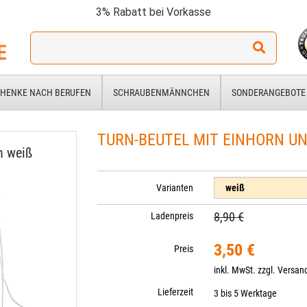
3% Rabatt bei Vorkasse
Ich
suche
ein
Geschenk
HENKE NACH BERUFEN
SCHRAUBENMÄNNCHEN
SONDERANGEBOTE
für:
TURN-BEUTEL MIT EINHORN UN
n weiß
Varianten
8,90 €
Ladenpreis
3,50 €
Preis
inkl. MwSt. zzgl.
Versan
Lieferzeit
3 bis 5 Werktage