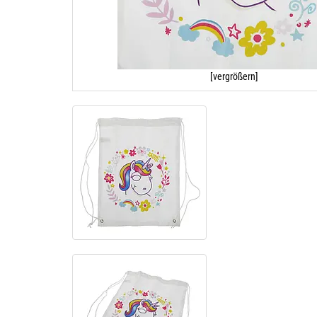
[vergrößern]