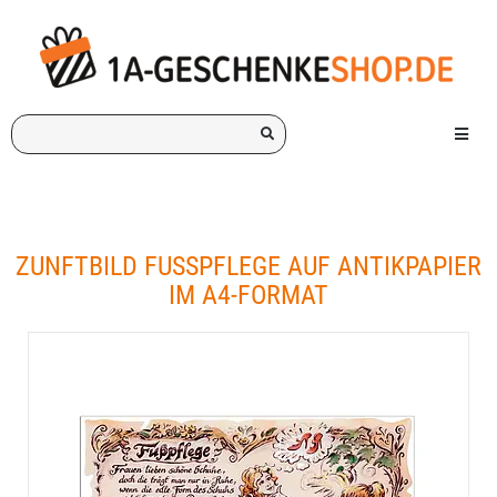
Ich
Menü e
suche
ein
Geschenk
für:
ZUNFTBILD FUSSPFLEGE AUF ANTIKPAPIER I
M A4-FORMAT