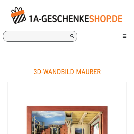
Ich
Menü e
suche
ein
Geschenk
für:
3D-WANDBILD MAURER