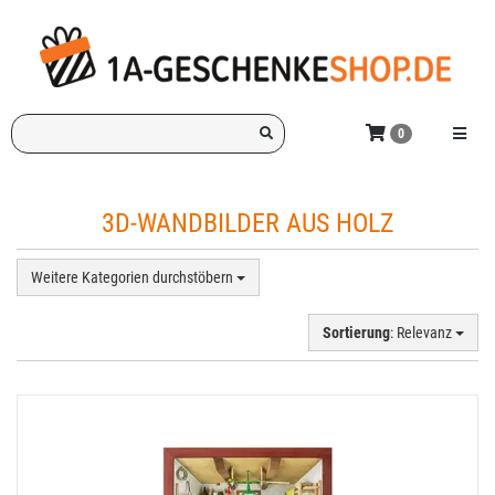
Zum
Hauptinhalt
springen
Ich
Menü e
0
suche
ein
Geschenk
3D-WANDBILDER AUS HOLZ
für:
Weitere Kategorien durchstöbern
Sortierung
: Relevanz