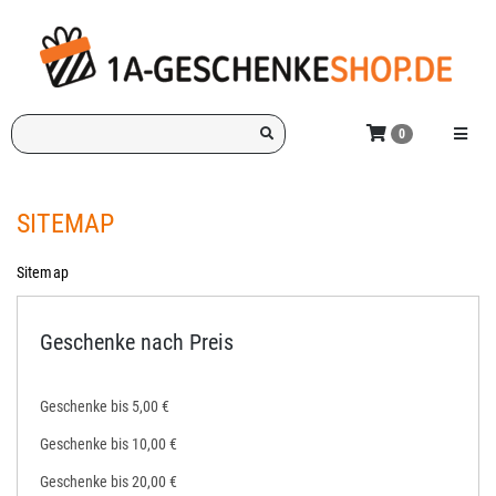
Zum
Hauptinhalt
springen
Ich
Menü e
0
suche
ein
Geschenk
SITEMAP
für:
Sitemap
Geschenke nach Preis
Geschenke bis 5,00 €
Geschenke bis 10,00 €
Geschenke bis 20,00 €