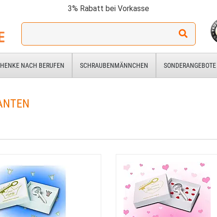
3% Rabatt bei Vorkasse
Ich
suche
ein
Geschenk
HENKE NACH BERUFEN
SCHRAUBENMÄNNCHEN
SONDERANGEBOTE
für:
ANTEN