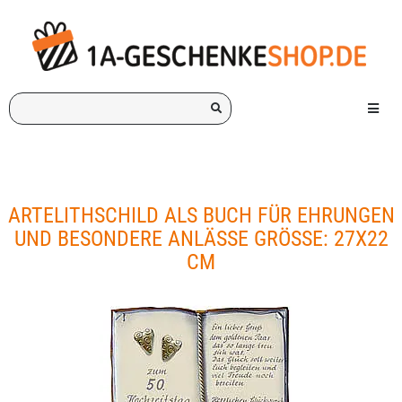
Ich
Menü e
suche
ein
Geschenk
für:
ARTELITHSCHILD ALS BUCH FÜR EHRUNGEN
UND BESONDERE ANLÄSSE GRÖSSE: 27X22 C
M