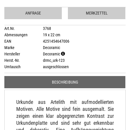
ANFRAGE
MERKZETTEL
Art.Nr.
3768
Abmessungen
19 x 22 cm
EAN
4251454647006
Marke
Decoramic
Hersteller
Decoramic
Herst.-Nr.
drmc_urk-123
Umtausch
ausgeschlossen
BESCHREIBUNG
Urkunde aus Artelith mit aufmodellierten
Motiven. Alle Motive sind fein ausgemalt. Sie
zeigen einen klar abgegrenzten Kontrast zur
Urkundenplatte und sind sehr gut erkennbar
und dekorativ. Eine Aufhängevorrichtung