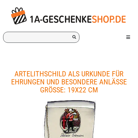
Ich
Menü e
suche
ein
Geschenk
für:
ARTELITHSCHILD ALS URKUNDE FÜR
EHRUNGEN UND BESONDERE ANLÄSSE
GRÖSSE: 19X22 CM