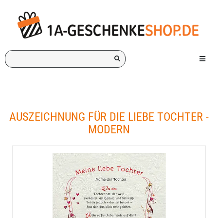
Ich
Menü e
suche
ein
Geschenk
für:
AUSZEICHNUNG FÜR DIE LIEBE TOCHTER -
MODERN