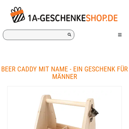
Ich
Menü e
suche
ein
Geschenk
für:
BEER CADDY MIT NAME - EIN GESCHENK FÜR
MÄNNER