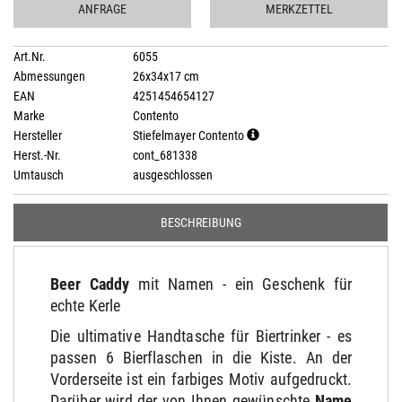
ANFRAGE
MERKZETTEL
Art.Nr.
6055
Abmessungen
26x34x17 cm
EAN
4251454654127
Marke
Contento
Hersteller
Stiefelmayer Contento
Herst.-Nr.
cont_681338
Umtausch
ausgeschlossen
BESCHREIBUNG
Beer Caddy
mit Namen - ein Geschenk für
echte Kerle
Die ultimative Handtasche für Biertrinker - es
passen 6 Bierflaschen in die Kiste. An der
Vorderseite ist ein farbiges Motiv aufgedruckt.
Darüber wird der von Ihnen gewünschte
Name