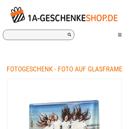
Ich
Menü e
suche
ein
Geschenk
für:
FOTOGESCHENK - FOTO AUF GLASFRAME