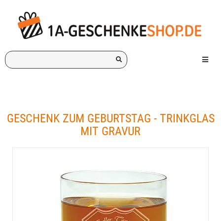
Ich
Menü e
suche
ein
Geschenk
für:
GESCHENK ZUM GEBURTSTAG - TRINKGLAS
MIT GRAVUR