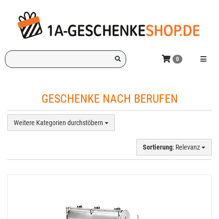
Zum
Hauptinhalt
springen
Ich
Menü e
0
suche
ein
Geschenk
GESCHENKE NACH BERUFEN
für:
Weitere Kategorien durchstöbern
Sortierung
: Relevanz