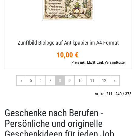
Zunftbild Biologe auf Antikpapier im A4-​Format
10,00 €
Preis inkl. MwSt. zzgl. Versandkosten
«
5
6
7
8
9
10
11
12
»
Artikel 211 - 240 / 373
Geschenke nach Berufen -
Persönliche und originelle
Geschenkideen für jeden Job