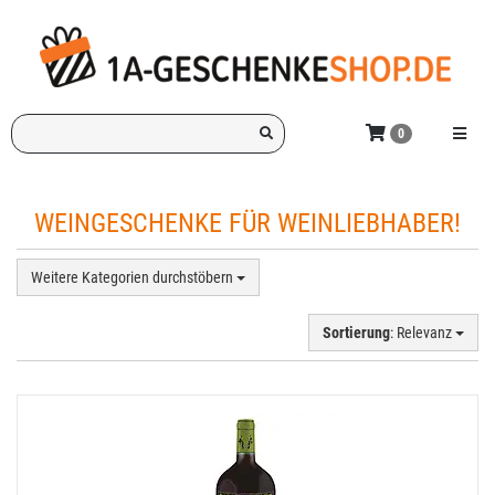
Zum
Hauptinhalt
springen
Ich
Menü e
0
suche
ein
Geschenk
WEINGESCHENKE FÜR WEINLIEBHABER!
für:
Weitere Kategorien durchstöbern
Sortierung
: Relevanz