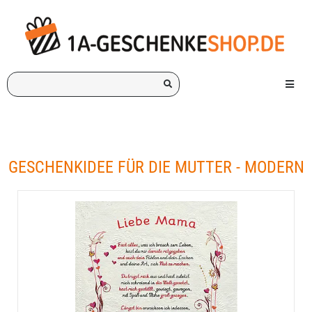
Ich
Menü e
suche
ein
Geschenk
für:
GESCHENKIDEE FÜR DIE MUTTER - MODERN