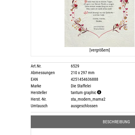
[vergrößern]
Art.Nr.
6529
Abmessungen
210 x 297 mm
EAN
4251454636888
Marke
Die Staffelei
Hersteller
tantum graphic
Herst.-Nr.
sta_modern_mama2
Umtausch
ausgeschlossen
BESCHREIBUNG