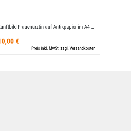
Zunftbild Frauenärztin auf Antikpapier im A4 …
Zunftbild 
Format
10,00 €
10,00 €
Preis inkl. MwSt. zzgl. Versandkosten