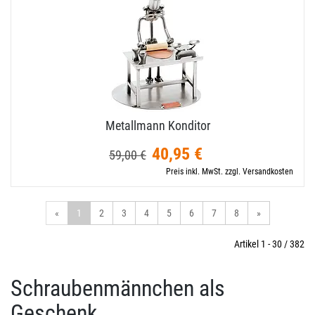
Metallmann Konditor
40,95 €
59,00 €
Preis inkl. MwSt. zzgl. Versandkosten
«
1
2
3
4
5
6
7
8
»
Artikel 1 - 30 / 382
Schraubenmännchen als
Geschenk