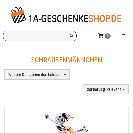
Zum
Hauptinhalt
springen
Ich
Menü e
0
suche
ein
Geschenk
SCHRAUBENMÄNNCHEN
für:
Weitere Kategorien durchstöbern
Sortierung
: Relevanz