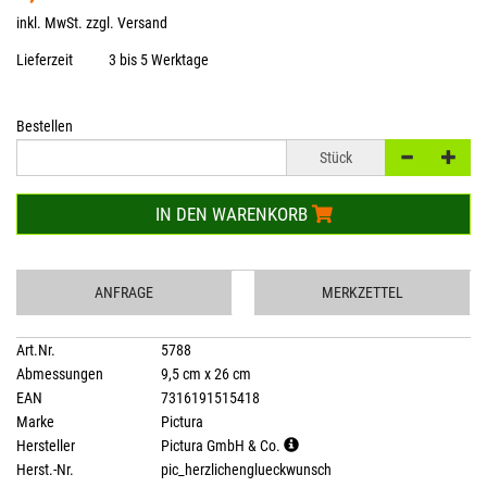
inkl. MwSt. zzgl.
Versand
Lieferzeit
3 bis 5 Werktage
Bestellen
Stück
IN DEN WARENKORB
ANFRAGE
MERKZETTEL
Art.Nr.
5788
Abmessungen
9,5 cm x 26 cm
EAN
7316191515418
Marke
Pictura
Hersteller
Pictura GmbH & Co.
Herst.-Nr.
pic_herzlichenglueckwunsch