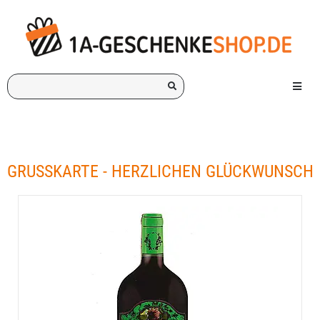
Ich
Menü e
suche
ein
Geschenk
für:
GRUSSKARTE - HERZLICHEN GLÜCKWUNSCH