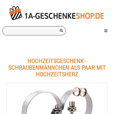
Ich
Menü e
suche
ein
Geschenk
für:
HOCHZEITSGESCHENK -
SCHRAUBENMÄNNCHEN ALS PAAR MIT
HOCHZEITSHERZ