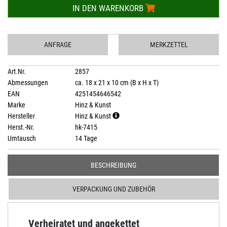
IN DEN WARENKORB
ANFRAGE
MERKZETTEL
Art.Nr.
2857
Abmessungen
ca. 18 x 21 x 10 cm (B x H x T)
EAN
4251454646542
Marke
Hinz & Kunst
Hersteller
Hinz & Kunst
Herst.-Nr.
hk-7415
Umtausch
14 Tage
BESCHREIBUNG
VERPACKUNG UND ZUBEHÖR
Verheiratet und angekettet