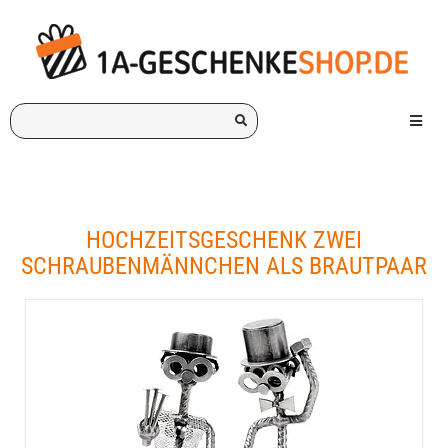
Ich
Menü e
suche
ein
Geschenk
für:
HOCHZEITSGESCHENK ZWEI
SCHRAUBENMÄNNCHEN ALS BRAUTPAAR