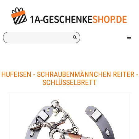
Ich
Menü e
suche
ein
Geschenk
für:
HUFEISEN - SCHRAUBENMÄNNCHEN REITER -
SCHLÜSSELBRETT