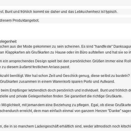
st. Bunt und fröhlich kommt sie daher und das Lebkuchenherz ist typisch.
 diesem Produktangebot.
legenheit
bisschen aus der Mode gekommen zu sein scheinen. Es sind "handfeste" Danksag
an Klappkarten als Grußkarten zu Hause oder im Büro aufstellen und hat sie so 
 ein ansprechendes Design spielt bei den persönlichen Grüßen immer eine Rolle.
 zu diesem äußerst festlichen Anlass passt.
kzahl benötigt. Wer hat schon Zeit und Geschick genug, diese selbst zu basteln
 Grußkarten zusammen in einem Warenkorb sparen Porto und Aufwand.
 beim Empfänger letztendlich doch persönlich und individuell. Bunt und fröhlich 
zielle und private Gelegenheiten finden Sie garantiert die richtige Grußkarte.
 Möglichkeit, mit jemandem eine Beziehung zu pflegen. Egal, ob diese Grußkart
ischendurch erreicht, dem man einfach einmal von ganzem Herzen "Danke" sage
, die in so manchem Ladengeschäft erhältlich sind, weder altmodisch noch kitsch