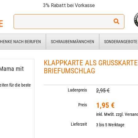
3% Rabatt bei Vorkasse
Ich
suche
ein
Geschenk
HENKE NACH BERUFEN
SCHRAUBENMÄNNCHEN
SONDERANGEBOTE
für:
KLAPPKARTE ALS GRUSSKARTE 
e Mama mit
RIEFUMSCHLAG
ten für die beste
2,95 €
Ladenpreis
1,95 €
Preis
inkl. MwSt. zzgl.
Versan
Lieferzeit
3 bis 5 Werktage