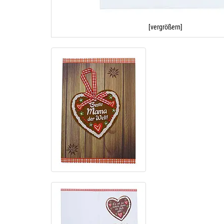
[vergrößern]