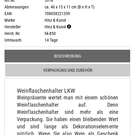
Art.Nr.
5314
Abmessungen
ca. 46 x 15 x 11 cm (B x H x T)
EAN
708038221359
Marke
Hinz & Kunst
Hersteller
Hinz & Kunst
Herst.-Nr.
hk-850
Umtausch
14 Tage
BESCHREIBUNG
VERPACKUNG UND ZUBEHÖR
Weinflaschenhalter LKW
Weinpräsente wertet man mit einem schönen
Weinflaschenhalter auf. Denn
Weinflaschenhalter sind mehr als eine
Verpackung. Sie haben einen bleibenden Wert
und sind lange als Dekorationselemente
nützlich. Wenn Sie also Wein als Geschenk