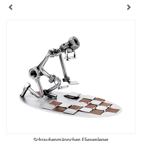
Schraubenmännchen Fliesenleger