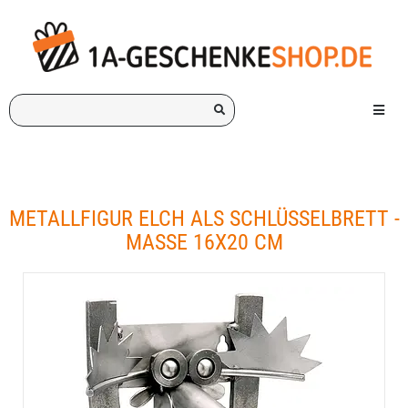
Ich
Menü e
suche
ein
Geschenk
für:
METALLFIGUR ELCH ALS SCHLÜSSELBRETT -
MASSE 16X20 CM