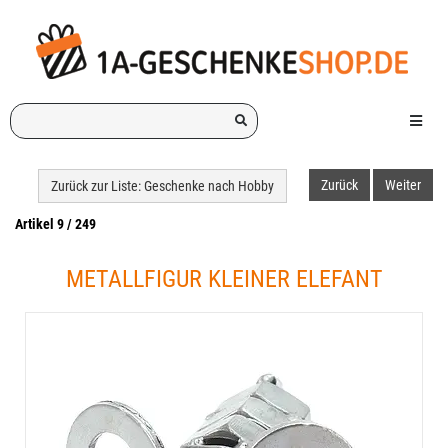
Ich
Menü e
suche
ein
Geschenk
Zurück
Weiter
Zurück zur Liste: Geschenke nach Hobby
für:
Artikel 9 / 249
METALLFIGUR KLEINER ELEFANT