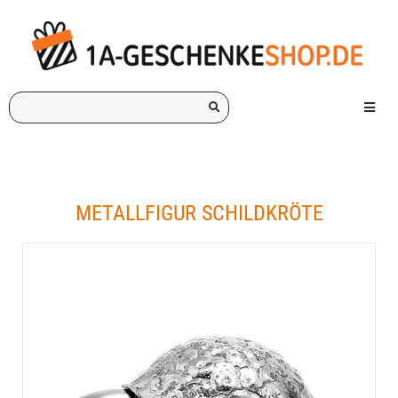
Ich
Menü e
suche
ein
Geschenk
für:
METALLFIGUR SCHILDKRÖTE