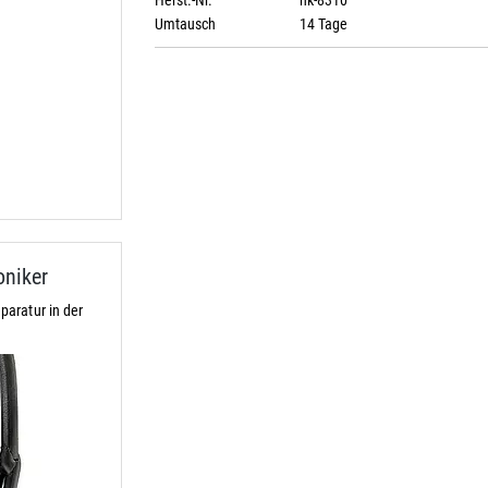
Herst.-Nr.
hk-8310
Umtausch
14 Tage
niker
aratur in der