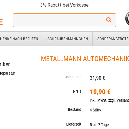
3% Rabatt bei Vorkasse
Ich
suche
ein
Geschenk
HENKE NACH BERUFEN
SCHRAUBENMÄNNCHEN
SONDERANGEBOTE
für:
METALLMANN AUTOMECHANIKER
iker
reparatur
Ladenpreis
31,90 €
19,90 €
Preis
inkl. MwSt. zzgl.
Versan
Bestand
4 Stück
Lieferzeit
5 bis 7 Tage