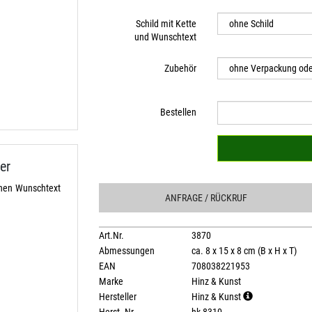
Schild mit Kette
und Wunschtext
Zubehör
Bestellen
er
chen Wunschtext
ANFRAGE
/ RÜCKRUF
Art.Nr.
3870
Abmessungen
ca. 8 x 15 x 8 cm (B x H x T)
EAN
708038221953
Marke
Hinz & Kunst
Hersteller
Hinz & Kunst