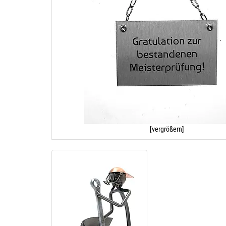
[vergrößern]